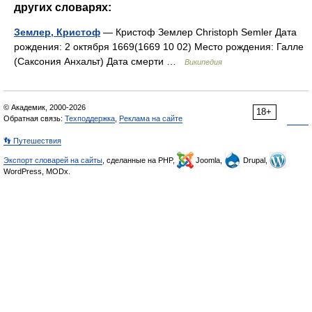
других словарях:
Землер, Кристоф
— Кристоф Землер Christoph Semler Дата
рождения: 2 октября 1669(1669 10 02) Место рождения: Галле
(Саксония Анхальт) Дата смерти …
Википедия
© Академик, 2000-2026
18+
Обратная связь:
Техподдержка
,
Реклама на сайте
👣 Путешествия
Экспорт словарей на сайты
, сделанные на PHP,
Joomla,
Drupal,
WordPress, MODx.